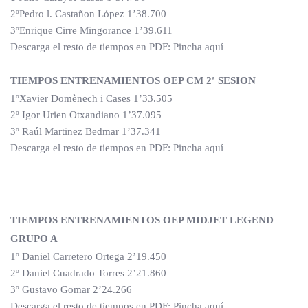
2ºPedro l. Castañon López 1’38.700
3ºEnrique Cirre Mingorance 1’39.611
Descarga el resto de tiempos en PDF: Pincha aquí
TIEMPOS ENTRENAMIENTOS OEP CM 2ª SESION
1ºXavier Domènech i Cases 1’33.505
2º Igor Urien Otxandiano 1’37.095
3º Raúl Martinez Bedmar 1’37.341
Descarga el resto de tiempos en PDF: Pincha aquí
TIEMPOS ENTRENAMIENTOS OEP MIDJET LEGEND
GRUPO A
1º Daniel Carretero Ortega 2’19.450
2º Daniel Cuadrado Torres 2’21.860
3º Gustavo Gomar 2’24.266
Descarga el resto de tiempos en PDF: Pincha aquí