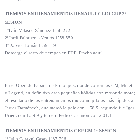
TIEMPOS ENTRENAMIENTOS RENAULT CLIO CUP 2ª
SESION
1ºIván Velasco Sánchez 1’58.272
2ºJordi Palomeras Ventós 1’58.550
3º Xavier Tomás 1’59.119
Descarga el resto de tiempos en PDF: Pincha aquí
En el Open de España de Prototipos, donde corren los CM, Mitjet
y Legend, en definitiva esos pequeños bólidos con motor de moto;
el resultado de los entrenamientos dio como pilotos más rápidos a
Javier Doménech, que marcó la pole con 1:58.5; segundo fue Igor
Urien, con 1:59.9 y tercero Pedro Castañón con 2:01.1.
TIEMPOS ENTRENAMIENTOS OEP CM 1ª SESION
1ºJulio Carayol Casas 1’37.796