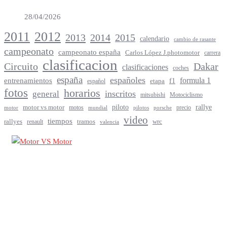
28/04/2026
2012
2011
2013
2014
2015
calendario
cambio de rasante
campeonato
campeonato españa
Carlos López J.photomotor
carrera
clasificacion
Circuito
Dakar
clasificaciones
coches
españa
españoles
entrenamientos
formula 1
f1
español
etapa
fotos
horarios
inscritos
general
mitsubishi
Motociclismo
rallye
piloto
motor vs motor
motos
precio
motor
mundial
porsche
pilotos
video
tiempos
rallyes
tramos
renault
wrc
valencia