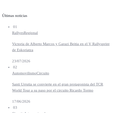
Últimas noticias
01
Rallyes
Regional
Victoria de Alberto Marcos y Garazi Beitia en el V Rallysprint
de Eskoriatza
23/07/2026
02
Automovilismo
Circuito
Santi Urrutia se convierte en el gran protagonista del TCR
World Tour a su paso por el circuito Ricardo Tormo
17/06/2026
03