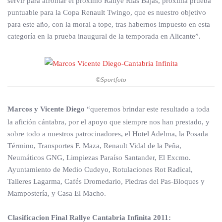
servir para afrontar el próximo Rallye Rías Bajas, próxima prueba
puntuable para la Copa Renault Twingo, que es nuestro objetivo
para este año, con la moral a tope, tras habernos impuesto en esta
categoría en la prueba inaugural de la temporada en Alicante”.
©Sportfoto
Marcos y Vicente Diego
“queremos brindar este resultado a toda
la afición cántabra, por el apoyo que siempre nos han prestado, y
sobre todo a nuestros patrocinadores, el Hotel Adelma, la Posada
Término, Transportes F. Maza, Renault Vidal de la Peña,
Neumáticos GNG, Limpiezas Paraíso Santander, El Excmo.
Ayuntamiento de Medio Cudeyo, Rotulaciones Rot Radical,
Talleres Lagarma, Cafés Dromedario, Piedras del Pas-Bloques y
Mampostería, y Casa El Macho.
Clasificacion Final Rallye Cantabria Infinita 2011: