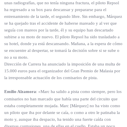
unas radiografías, que no tenía ninguna fractura, el piloto Repsol
ha regresado a su box para descansar y prepararse para el
entrenamiento de la tarde, el segundo libre. Sin embargo, Márquez
se ha quejado tras el accidente de haberse mareado y al ver que
seguía con mareos por la tarde, él y su equipo han descartado
subirse a su moto de nuevo. El piloto Repsol ha sido trasladado a
su hotel, donde ya está descansando. Mañana, a la espera de cómo
se encuentre al despertar, se tomará la decisión sobre si se sube o
no a su moto.
Dirección de Carrera ha anunciado la imposición de una multa de
15.000 euros para el organizador del Gran Premio de Malasia por
la irresponsable actuación de los comisarios de pista.
Emilio Alzamora
: «Marc ha salido a pista como siempre, pero los
comisarios no han marcado que había una parte del circuito que
estaba completamente mojada. Marc [Márquez] no ha visto como
un piloto que iba por delante se caía, o como a otro le patinaba la
moto y, aunque iba despacio, ha tenido una fuerte caída con
diversas contusiones, una de ellas en el cuello. Estaba un poco