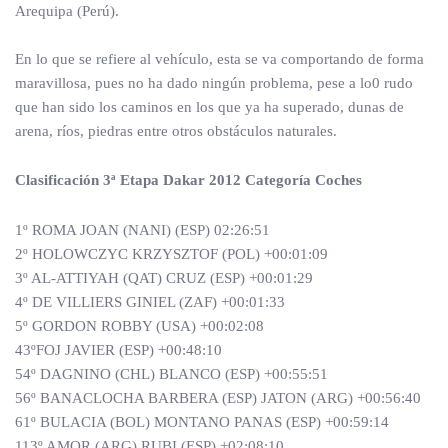
Arequipa (Perú).
En lo que se refiere al vehículo, esta se va comportando de forma
maravillosa, pues no ha dado ningún problema, pese a lo0 rudo
que han sido los caminos en los que ya ha superado, dunas de
arena, ríos, piedras entre otros obstáculos naturales.
Clasificación 3ª Etapa Dakar 2012 Categoría Coches
1º ROMA JOAN (NANI) (ESP) 02:26:51
2º HOLOWCZYC KRZYSZTOF (POL) +00:01:09
3º AL-ATTIYAH (QAT) CRUZ (ESP) +00:01:29
4º DE VILLIERS GINIEL (ZAF) +00:01:33
5º GORDON ROBBY (USA) +00:02:08
43ºFOJ JAVIER (ESP) +00:48:10
54º DAGNINO (CHL) BLANCO (ESP) +00:55:51
56º BANACLOCHA BARBERA (ESP) JATON (ARG) +00:56:40
61º BULACIA (BOL) MONTANO PANAS (ESP) +00:59:14
113º AMOR (ARG) RUBI (ESP) +02:08:10