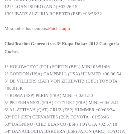
127º LOAN ISIDRO (AND) +03:26:15
130º IBARZ ALZURIA ROBERTO (ESP) +03:56:32
Mira todos los tiempos:
Pincha aquí
Clasificación General tras 3ª Etapa Dakar 2012 Categoría
Coches
1º HOLOWCZYC (POL) FORTIN (BEL) MINI 05:51:06
2º GORDON (USA) CAMPBELL (USA) HUMMER +00:00:54
3º DE VILLIERS (ZAF) VON ZITZEWITZ (DEU) TOYOTA
+00:01:40
4º ROMA (ESP) PÉRIN (FRA) MINI +00:01:50
5º PETERHANSEL (FRA) COTTRET (FRA) MINI +00:02:41
6º AL-ATTIYAH (QAT) CRUZ (ESP) HUMMER +00:06:34
33º FOJ (ESP) CERVANTES (ESP) TOYOTA +01:58:46
53º DAGNINO (CHL) BLANCO (ESP) TOYOTA +02:57:18
54º BANACLOCHA BARBERA (ESP) JATON (ARG) TOYOTA