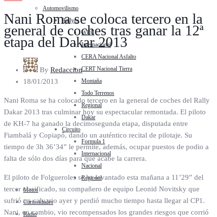
Automovilismo
Nani Roma se coloca tercero en la
Rallyes
general de coches tras ganar la 12ª
WRC
etapa del Dakar 2013
Internacional
CERA Nacional Asfalto
CERT Nacional Tierra
By
Redaccion
Montaña
18/01/2013
Todo Terrenos
Nani Roma se ha colocado tercero en la general de coches del Rally
Regional
Dakar 2013 tras culminar hoy su espectacular remontada. El piloto
Dakar
de KH-7 ha ganado la decimosegunda etapa, disputada entre
Circuito
Fiambalá y Copiapó, dando un auténtico recital de pilotaje. Su
Formula 1
tiempo de 3h 36’34” le permite, además, ocupar puestos de podio a
Internacional
falta de sólo dos días para que acabe la carrera.
Nacional
El piloto de Folgueroles se ha levantado esta mañana a 11’29” del
Regional
tercer clasificado, su compañero de equipo Leonid Novitsky que
Motos
sufrió un calvario ayer y perdió mucho tiempo hasta llegar al CP1.
Curiosidades
Nani, en cambio, vio recompensados los grandes riesgos que corrió
Radio