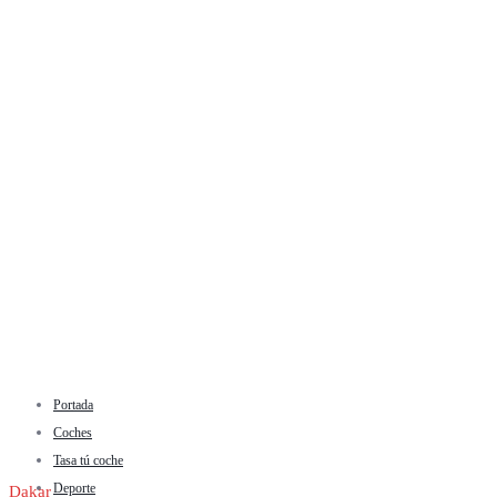
Portada
Coches
Tasa tú coche
Deporte
Dakar