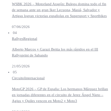
WSBK 2026 – Motorland Aragón: Bulega domina todo el fin
de semana ante un gran Iker Lecuona, Masiá, Salvador y
Artigas logran victorias españolas en Supersport y Sportbikes
07/06/2026
04
Rallyes
Regional
Alberto Marcos y Garazi Beitia los más rápidos en el III
Rallysprint de Sabando
21/05/2026
05
Circuito
Internacional
MotoGP 2026 – GP de España: Los hermanos Márquez brillan
en jornadas diferentes en el circuito de Jerez Ángel Nieto –
Agius y Quiles vencen en Moto2 y Moto3