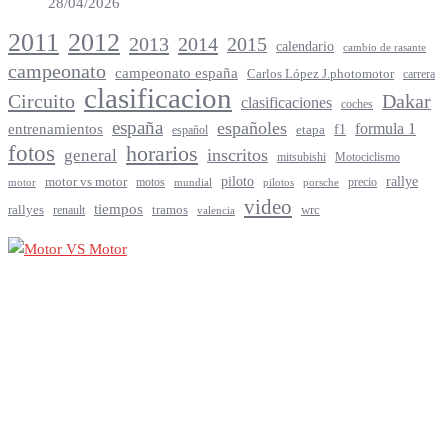
28/04/2026
2012
2011
2013
2014
2015
calendario
cambio de rasante
campeonato
campeonato españa
Carlos López J.photomotor
carrera
clasificacion
Circuito
Dakar
clasificaciones
coches
españa
españoles
entrenamientos
formula 1
f1
español
etapa
fotos
horarios
inscritos
general
mitsubishi
Motociclismo
rallye
piloto
motor vs motor
motos
precio
motor
mundial
porsche
pilotos
video
tiempos
rallyes
tramos
renault
wrc
valencia