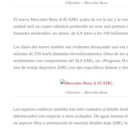
©Daimler – Mercedes Benz
El nuevo Mercedes Benz A 45 AMG acaba de ver la luz y la verd
unidad será un cuatro cilindros producido en serie más potent
bastantes moderados -en mixto- de 6,9 litros a los 100 kilómetro
Los datos del nuevo modelo son evidentes destacando una vez m
máxima de 250 km/h (limitada electrónicamente). Otros de los
rendimiento con componentes del SLS AMG, un «Programa M de c
tren de rodaje deportivo AMG con ejes específicos delante y de
©Daimler – Mercedes Benz
Los aspectos estéticos también han sido cuidados al detalle desd
diferenciador con respecto a otros acabados. De igual manera 
en aspecto fibra o terminación de muchos detalles bajo AMG, le