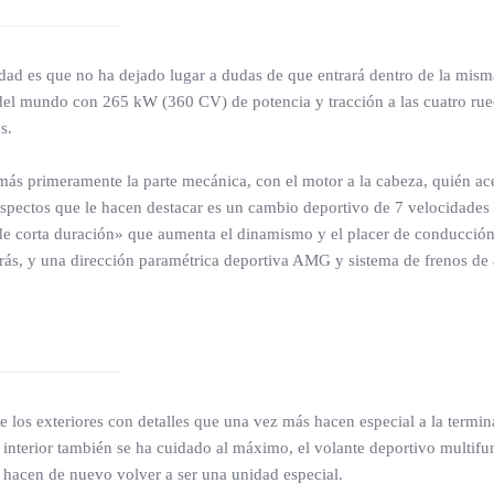
ad es que no ha dejado lugar a dudas de que entrará dentro de la mism
e del mundo con 265 kW (360 CV) de potencia y tracción a las cuatro r
s.
ás primeramente la parte mecánica, con el motor a la cabeza, quién ac
 aspectos que le hacen destacar es un cambio deportivo de 7 velocidad
orta duración» que aumenta el dinamismo y el placer de conducción, 
trás, y una dirección paramétrica deportiva AMG y sistema de frenos d
e los exteriores con detalles que una vez más hacen especial a la termi
el interior también se ha cuidado al máximo, el volante deportivo mul
 hacen de nuevo volver a ser una unidad especial.