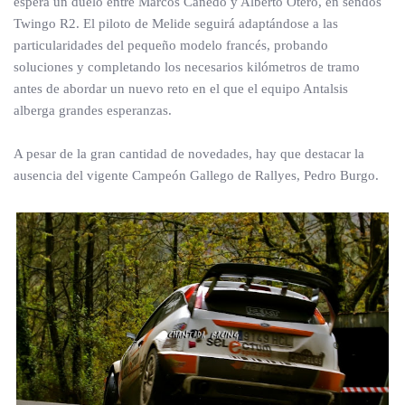
espera un duelo entre Marcos Canedo y Alberto Otero, en sendos
Twingo R2. El piloto de Melide seguirá adaptándose a las
particularidades del pequeño modelo francés, probando
soluciones y completando los necesarios kilómetros de tramo
antes de abordar un nuevo reto en el que el equipo Antalsis
alberga grandes esperanzas.
A pesar de la gran cantidad de novedades, hay que destacar la
ausencia del vigente Campeón Gallego de Rallyes, Pedro Burgo.