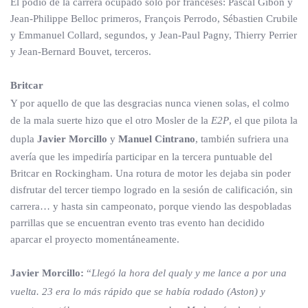
El podio de la carrera ocupado sólo por franceses: Pascal Gibon y
Jean-Philippe Belloc primeros, François Perrodo, Sébastien Crubile
y Emmanuel Collard, segundos, y Jean-Paul Pagny, Thierry Perrier
y Jean-Bernard Bouvet, terceros.
Britcar
Y por aquello de que las desgracias nunca vienen solas, el colmo
de la mala suerte hizo que el otro Mosler de la
E2P
, el que pilota la
dupla
Javier Morcillo
y
Manuel Cintrano
, también sufriera una
avería que les impediría participar en la tercera puntuable del
Britcar en Rockingham. Una rotura de motor les dejaba sin poder
disfrutar del tercer tiempo logrado en la sesión de calificación, sin
carrera… y hasta sin campeonato, porque viendo las despobladas
parrillas que se encuentran evento tras evento han decidido
aparcar el proyecto momentáneamente.
Javier Morcillo:
“
Llegó la hora del qualy y me lance a por una
vuelta. 23 era lo más rápido que se había rodado (Aston) y