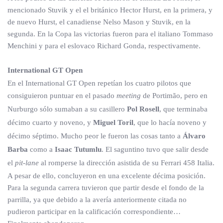
mencionado Stuvik y el el británico Hector Hurst, en la primera, y
de nuevo Hurst, el canadiense Nelso Mason y Stuvik, en la
segunda. En la Copa las victorias fueron para el italiano Tommaso
Menchini y para el eslovaco Richard Gonda, respectivamente.
International GT Open
En el International GT Open repetían los cuatro pilotos que
consiguieron puntuar en el pasado
meeting
de Portimão, pero en
Nurburgo sólo sumaban a su casillero
Pol Rosell
, que terminaba
décimo cuarto y noveno, y
Miguel Toril
, que lo hacía noveno y
décimo séptimo. Mucho peor le fueron las cosas tanto a
Álvaro
Barba
como a
Isaac Tutumlu
. El saguntino tuvo que salir desde
el
pit-lane
al romperse la dirección asistida de su Ferrari 458 Italia.
A pesar de ello, concluyeron en una excelente décima posición.
Para la segunda carrera tuvieron que partir desde el fondo de la
parrilla, ya que debido a la avería anteriormente citada no
pudieron participar en la calificación correspondiente…