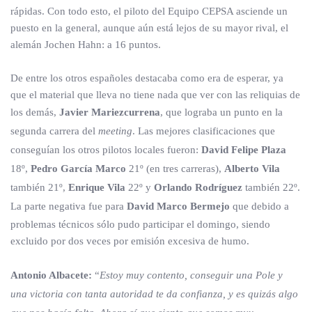
rápidas. Con todo esto, el piloto del Equipo CEPSA asciende un
puesto en la general, aunque aún está lejos de su mayor rival, el
alemán Jochen Hahn: a 16 puntos.
De entre los otros españoles destacaba como era de esperar, ya
que el material que lleva no tiene nada que ver con las reliquias de
los demás,
Javier Mariezcurrena
, que lograba un punto en la
segunda carrera del
meeting
. Las mejores clasificaciones que
conseguían los otros pilotos locales fueron:
David Felipe Plaza
18º,
Pedro García Marco
21º (en tres carreras),
Alberto Vila
también 21º,
Enrique Vila
22º y
Orlando Rodríguez
también 22º.
La parte negativa fue para
David Marco Bermejo
que debido a
problemas técnicos sólo pudo participar el domingo, siendo
excluido por dos veces por emisión excesiva de humo.
Antonio Albacete:
“
Estoy muy contento, conseguir una Pole y
una victoria con tanta autoridad te da confianza, y es quizás algo