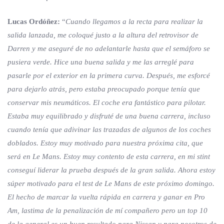
Lucas Ordóñez:
“
Cuando llegamos a la recta para realizar la
salida lanzada, me coloqué justo a la altura del retrovisor de
Darren y me aseguré de no adelantarle hasta que el semáforo se
pusiera verde. Hice una buena salida y me las arreglé para
pasarle por el exterior en la primera curva. Después, me esforcé
para dejarlo atrás, pero estaba preocupado porque tenía que
conservar mis neumáticos. El coche era fantástico para pilotar.
Estaba muy equilibrado y disfruté de una buena carrera, incluso
cuando tenía que adivinar las trazadas de algunos de los coches
doblados. Estoy muy motivado para nuestra próxima cita, que
será en Le Mans. Estoy muy contento de esta carrera, en mi stint
conseguí liderar la prueba después de la gran salida. Ahora estoy
súper motivado para el test de Le Mans de este próximo domingo.
El hecho de marcar la vuelta rápida en carrera y ganar en Pro
Am, lastima de la penalización de mí compañero pero un top 10
de la general es un buen resultado para Nissan y para nosotros de