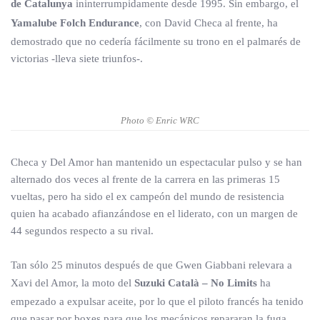
de Catalunya
ininterrumpidamente desde 1995. Sin embargo, el
Yamalube Folch Endurance
, con David Checa al frente, ha
demostrado que no cedería fácilmente su trono en el palmarés de
victorias -lleva siete triunfos-.
Photo © Enric WRC
Checa y Del Amor han mantenido un espectacular pulso y se han
alternado dos veces al frente de la carrera en las primeras 15
vueltas, pero ha sido el ex campeón del mundo de resistencia
quien ha acabado afianzándose en el liderato, con un margen de
44 segundos respecto a su rival.
Tan sólo 25 minutos después de que Gwen Giabbani relevara a
Xavi del Amor, la moto del
Suzuki Català – No Limits
ha
empezado a expulsar aceite, por lo que el piloto francés ha tenido
que pasar por boxes para que los mecánicos repararan la fuga.