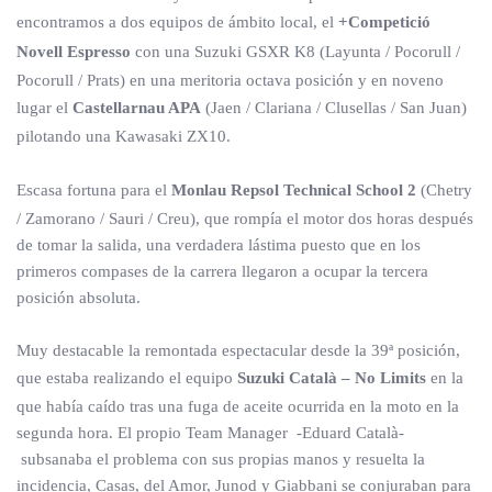
encontramos a dos equipos de ámbito local, el
+Competició
Novell Espresso
con una Suzuki GSXR K8 (Layunta / Pocorull /
Pocorull / Prats) en una meritoria octava posición y en noveno
lugar el
Castellarnau APA
(Jaen / Clariana / Clusellas / San Juan)
pilotando una Kawasaki ZX10.
Escasa fortuna para el
Monlau Repsol Technical School 2
(Chetry
/ Zamorano / Sauri / Creu), que rompía el motor dos horas después
de tomar la salida, una verdadera lástima puesto que en los
primeros compases de la carrera llegaron a ocupar la tercera
posición absoluta.
Muy destacable la remontada espectacular desde la 39ª posición,
que estaba realizando el equipo
Suzuki Català – No Limits
en la
que había caído tras una fuga de aceite ocurrida en la moto en la
segunda hora. El propio Team Manager -Eduard Català-
subsanaba el problema con sus propias manos y resuelta la
incidencia, Casas, del Amor, Junod y Giabbani se conjuraban para