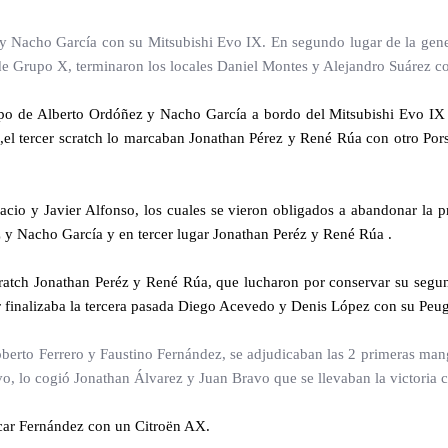
 y Nacho García con su Mitsubishi Evo IX. En segundo lugar de la gene
e Grupo X, terminaron los locales Daniel Montes y Alejandro Suárez c
o de Alberto Ordóñez y Nacho García a bordo del Mitsubishi Evo IX ,q
,el tercer scratch lo marcaban Jonathan Pérez y René Rúa con otro Pors
acio y Javier Alfonso, los cuales se vieron obligados a abandonar la 
y Nacho García y en tercer lugar Jonathan Peréz y René Rúa .
scratch Jonathan Peréz y René Rúa, que lucharon por conservar su segu
ar finalizaba la tercera pasada Diego Acevedo y Denis López con su Peu
oberto Ferrero y Faustino Fernández, se adjudicaban las 2 primeras ma
vo, lo cogió Jonathan Álvarez y Juan Bravo que se llevaban la victori
scar Fernández con un Citroën AX.