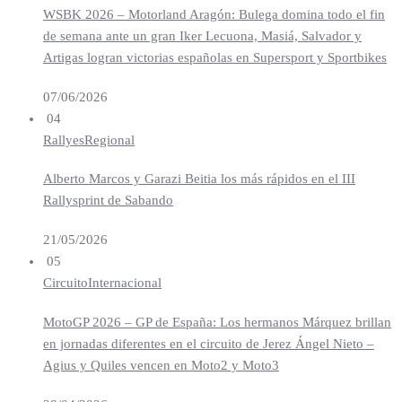
WSBK 2026 – Motorland Aragón: Bulega domina todo el fin
de semana ante un gran Iker Lecuona, Masiá, Salvador y
Artigas logran victorias españolas en Supersport y Sportbikes
07/06/2026
04
Rallyes
Regional
Alberto Marcos y Garazi Beitia los más rápidos en el III
Rallysprint de Sabando
21/05/2026
05
Circuito
Internacional
MotoGP 2026 – GP de España: Los hermanos Márquez brillan
en jornadas diferentes en el circuito de Jerez Ángel Nieto –
Agius y Quiles vencen en Moto2 y Moto3