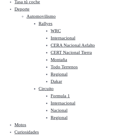
Tasa tú coche
Deporte
Automovilismo
Rallyes
WRC
Internacional
CERA Nacional Asfalto
CERT Nacional Tierra
Montaña
Todo Terrenos
Regional
Dakar
Circuito
Formula 1
Internacional
Nacional
Regional
Motos
Curiosidades