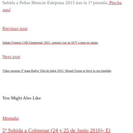
Subida a Peñas Blancas Estepona 2015 tras la 1ª jornada:
Pincha
aquí
Previous post
Subaru Forester 2.0D Lineartronic 2015, contacto con un SUV a tener en cuenta
Next post
Vídeo resumen 2ª etapa Rallye Villa de Adeje 2015, Miguel Fuster se llevó la cita tinerfeña
You Might Also Like
Montaña
5ª Subida a Colmenar (24 y 25 de Junio 2016)- El