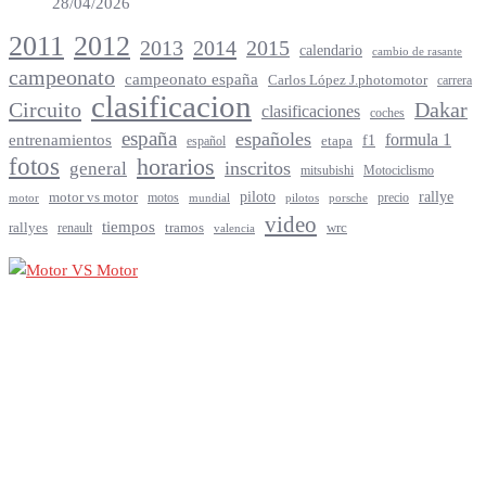
28/04/2026
2012
2011
2013
2014
2015
calendario
cambio de rasante
campeonato
campeonato españa
Carlos López J.photomotor
carrera
clasificacion
Circuito
Dakar
clasificaciones
coches
españa
españoles
entrenamientos
formula 1
f1
español
etapa
fotos
horarios
inscritos
general
mitsubishi
Motociclismo
rallye
piloto
motor vs motor
motos
precio
motor
mundial
porsche
pilotos
video
tiempos
rallyes
tramos
renault
wrc
valencia