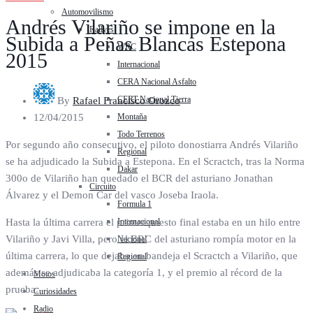
Automovilismo
Andrés Vilariño se impone en la
Rallyes
Subida a Peñas Blancas Estepona
WRC
2015
Internacional
CERA Nacional Asfalto
CERT Nacional Tierra
By
Rafael Francisco Orozco
Montaña
12/04/2015
Todo Terrenos
Por segundo año consecutivo, el piloto donostiarra Andrés Vilariño
Regional
se ha adjudicado la Subida a Estepona. En el Scractch, tras la Norma
Dakar
300o de Vilariño han quedado el BCR del asturiano Jonathan
Circuito
Álvarez y el Demon Car del vasco Joseba Iraola.
Formula 1
Internacional
Hasta la última carrera el primer puesto final estaba en un hilo entre
Vilariño y Javi Villa, pero el BRC del asturiano rompía motor en la
Nacional
última carrera, lo que dejaba en bandeja el Scractch a Vilariño, que
Regional
además se adjudicaba la categoría 1, y el premio al récord de la
Motos
prueba.
Curiosidades
Radio