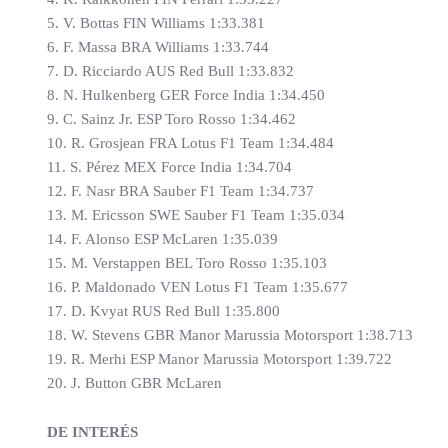
5. V. Bottas FIN Williams 1:33.381
6. F. Massa BRA Williams 1:33.744
7. D. Ricciardo AUS Red Bull 1:33.832
8. N. Hulkenberg GER Force India 1:34.450
9. C. Sainz Jr. ESP Toro Rosso 1:34.462
10. R. Grosjean FRA Lotus F1 Team 1:34.484
11. S. Pérez MEX Force India 1:34.704
12. F. Nasr BRA Sauber F1 Team 1:34.737
13. M. Ericsson SWE Sauber F1 Team 1:35.034
14. F. Alonso ESP McLaren 1:35.039
15. M. Verstappen BEL Toro Rosso 1:35.103
16. P. Maldonado VEN Lotus F1 Team 1:35.677
17. D. Kvyat RUS Red Bull 1:35.800
18. W. Stevens GBR Manor Marussia Motorsport 1:38.713
19. R. Merhi ESP Manor Marussia Motorsport 1:39.722
20. J. Button GBR McLaren
DE INTERÉS