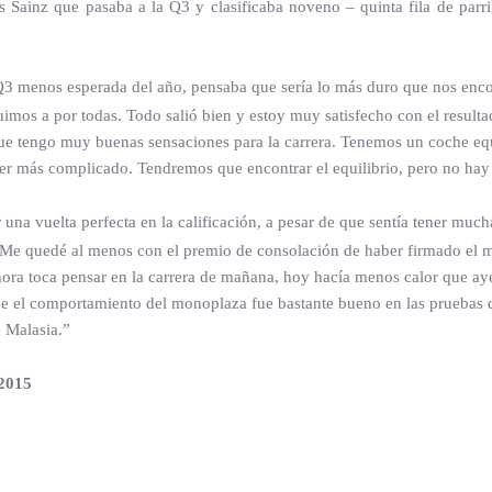
 Sainz que pasaba a la Q3 y clasificaba noveno – quinta fila de parri
3 menos esperada del año, pensaba que sería lo más duro que nos enco
fuimos a por todas. Todo salió bien y estoy muy satisfecho con el result
o que tengo muy buenas sensaciones para la carrera. Tenemos un coche e
ser más complicado. Tendremos que encontrar el equilibrio, pero no hay 
una vuelta perfecta en la calificación, a pesar de que sentía tener mu
 Me quedé al menos con el premio de consolación de haber firmado el mej
Ahora toca pensar en la carrera de mañana, hoy hacía menos calor que a
e el comportamiento del monoplaza fue bastante bueno en las pruebas de 
e Malasia.”
 2015