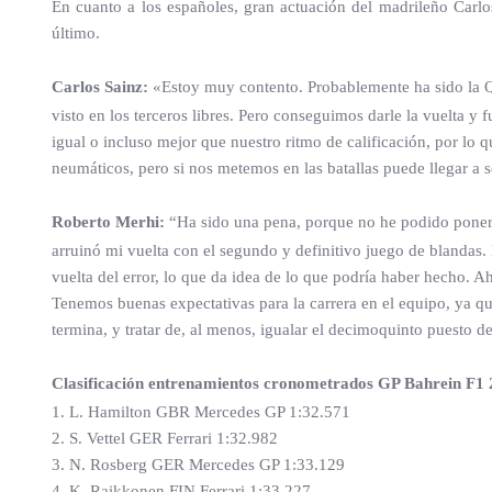
En cuanto a los españoles, gran actuación del madrileño Carlos
último.
Carlos Sainz:
«Estoy muy contento. Probablemente ha sido la Q
visto en los terceros libres. Pero conseguimos darle la vuelta y 
igual o incluso mejor que nuestro ritmo de calificación, por l
neumáticos, pero si nos metemos en las batallas puede llegar a 
Roberto Merhi:
“Ha sido una pena, porque no he podido poner 
arruinó mi vuelta con el segundo y definitivo juego de blandas.
vuelta del error, lo que da idea de lo que podría haber hecho. 
Tenemos buenas expectativas para la carrera en el equipo, ya qu
termina, y tratar de, al menos, igualar el decimoquinto puesto d
Clasificación entrenamientos cronometrados GP Bahrein F1
1. L. Hamilton GBR Mercedes GP 1:32.571
2. S. Vettel GER Ferrari 1:32.982
3. N. Rosberg GER Mercedes GP 1:33.129
4. K. Raikkonen FIN Ferrari 1:33.227