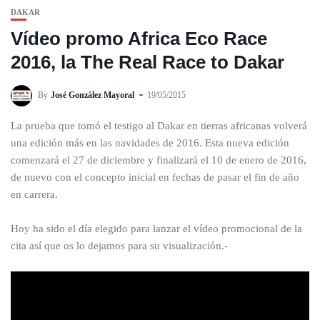
DAKAR
Vídeo promo Africa Eco Race
2016, la The Real Race to Dakar
By
José González Mayoral
19/05/2015
La prueba que tomó el testigo al Dakar en tierras africanas volverá
una edición más en las navidades de 2016. Esta nueva edición
comenzará el 27 de diciembre y finalizará el 10 de enero de 2016,
de nuevo con el concepto inicial en fechas de pasar el fin de año
en carrera.
Hoy ha sido el día elegido para lanzar el vídeo promocional de la
cita así que os lo dejamos para su visualización.-