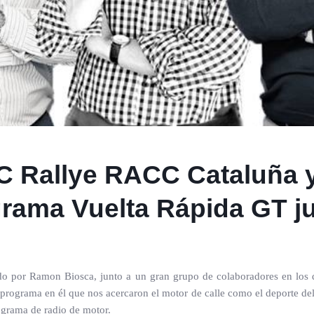
C Rallye RACC Cataluña 
grama Vuelta Rápida GT j
do por Ramon Biosca, junto a un gran grupo de colaboradores en los q
rograma en él que nos acercaron el motor de calle como el deporte del
ograma de radio de motor.