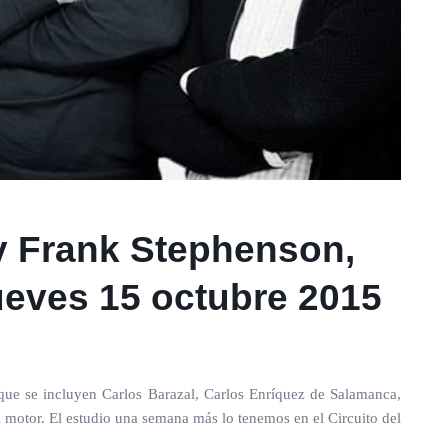
y Frank Stephenson,
ueves 15 octubre 2015
ue se incluyen Carlos Barazal, Carlos Enríquez de Salamanca,
 motor. El estudio una semana más lo tenemos en el Circuito del