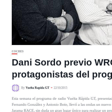
COCHES
Dani Sordo previo WR
protagonistas del pro
By
Vuelta Rapida GT
22/10/2015
Esta semana el programa de radio Vuelta Rápida GT, presenta
Fernando González y Antonio Boto, llevó a las ondas un nuevo p
Jarama RACE, sin duda un gran lugar único para realizar un pr