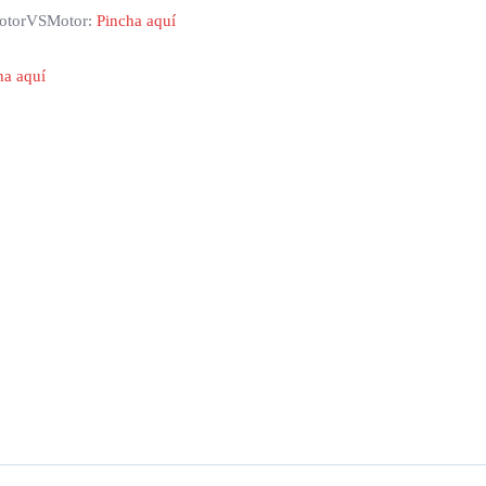
 MotorVSMotor:
Pincha aquí
ha aquí