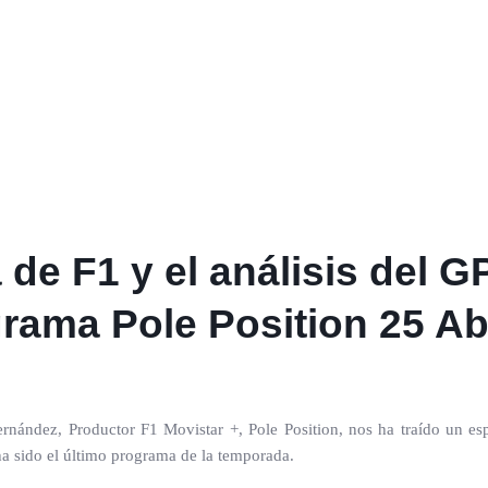
 de F1 y el análisis del
rama Pole Position 25 Ab
ndez, Productor F1 Movistar +, Pole Position, nos ha traído un espac
a sido el último programa de la temporada.