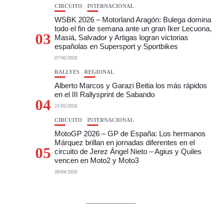
CIRCUITO
INTERNACIONAL
WSBK 2026 – Motorland Aragón: Bulega domina
todo el fin de semana ante un gran Iker Lecuona,
03
Masiá, Salvador y Artigas logran victorias
españolas en Supersport y Sportbikes
07/06/2026
RALLYES
REGIONAL
Alberto Marcos y Garazi Beitia los más rápidos
en el III Rallysprint de Sabando
04
21/05/2026
CIRCUITO
INTERNACIONAL
MotoGP 2026 – GP de España: Los hermanos
Márquez brillan en jornadas diferentes en el
05
circuito de Jerez Ángel Nieto – Agius y Quiles
vencen en Moto2 y Moto3
28/04/2026