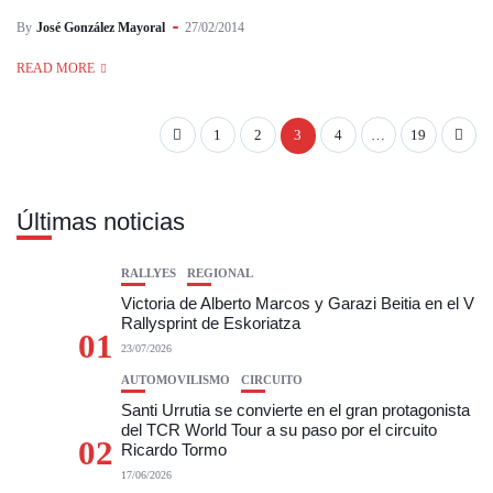
By
José González Mayoral
27/02/2014
READ MORE
1
2
3
4
…
19
Últimas noticias
RALLYES
REGIONAL
Victoria de Alberto Marcos y Garazi Beitia en el V
Rallysprint de Eskoriatza
01
23/07/2026
AUTOMOVILISMO
CIRCUITO
Santi Urrutia se convierte en el gran protagonista
del TCR World Tour a su paso por el circuito
02
Ricardo Tormo
17/06/2026