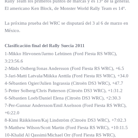
Rally Team los primeros puntos de marcas y es 13º de la general.
El americano Ken Block, de Monster World Rally Team es 14º.
La próxima prueba del WRC se disputará del 3 al 6 de marzo en
México.
Clasificación final del Rally Suecia 2011
1-Mikko Hirvonen/Jarmo Lehtinen (Ford Fiesta RS WRC),
3:23:56.6
2-Mäds Ostberg/Jonas Andersson (Ford Fiesta RS WRC), +6.5
3-Jari-Matti Latvala/Miikka Anttila (Ford Fiesta RS WRC), +34.0
4-Sébastien Ogier/Julien Ingrassia (Citroën DS3 WRC), +47.7
5-Petter Solberg/Chris Patterson (Citroën DS3 WRC), +1:31.2
6-Sébastien Loeb/Daniel Elena (Citroën DS3 WRC), +2:30.3
7-Per-Gunnar Andersson/Emil Axelsson (Ford Fiesta RS WRC),
+6:22.0
8-Kimi Räikkönen/Kaj Lindström (Citroën DS3 WRC), +7:02.3
9-Matthew Wilson/Scott Martin (Ford Fiesta RS WRC), +10:11.5
10-Khalid Al Qassimi/Michael Orr (Ford Fiesta RS WRC),