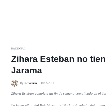
NACIONAL
Zihara Esteban no tien
Jarama
By
Redaccion
09/05/2011
Zihara Esteban completa un fin de semana complicado en el J
La joven piloto del País Vasco, de 16 años de edad y debutante