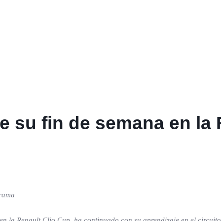
e su fin de semana en la 
arama
 en la Renault Clio Cup, ha continuado con su aprendizaje en el circui