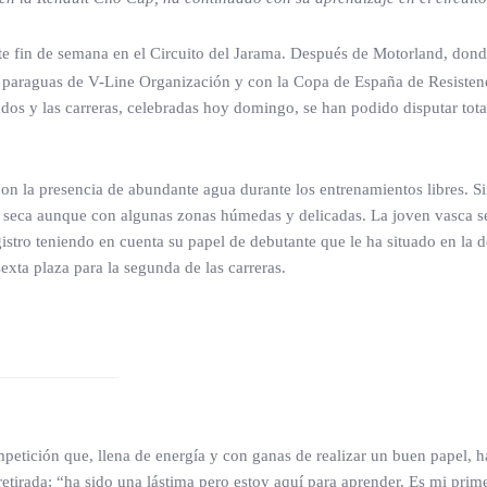
te fin de semana en el Circuito del Jarama. Después de Motorland, dond
 el paraguas de V-Line Organización y con la Copa de España de Resisten
dos y las carreras, celebradas hoy domingo, se han podido disputar tot
con la presencia de abundante agua durante los entrenamientos libres. 
te seca aunque con algunas zonas húmedas y delicadas. La joven vasca s
istro teniendo en cuenta su papel de debutante que le ha situado en la dé
exta plaza para la segunda de las carreras.
mpetición que, llena de energía y con ganas de realizar un buen papel, h
a retirada; “ha sido una lástima pero estoy aquí para aprender. Es mi pr