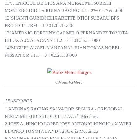
11ºJ. ENRIQUE DE DIOS ANA MORAL MITSUBISHI
MONTERO DID LA RUINA RACING T2 – 2º+01:27:54.000
12ºSHANTI GURIDI ELIXABETTE OTIGI SUBARU BPS
PROTO T1.2RM – 1º+01:34:14.000
13ºANTONIO FORTUNY CARMELO FERNANDEZ TOYOTA
HILUX A.C. ALACANS T1.2 – 6º+01:35:31.000
14ºMIGUEL ANGEL MANZANAL JUAN TOMAS NOBEL
NISSAN GR T1.1 – 3º+02:21:38.000
©MotorVSMotor
ABANDONOS
1 ANDINAS RACING SALVADOR SEGURA / CRISTOBAL
PEREZ MITSUBISHI DID T1.2 Avería Mecánica
2 JOSE A. HINOJO LOPEZ JOSE ANTONIO HINOJO / XAVIER
BLANCO TOYOTA LAND T2 Avería Mecánica
6 ANDINAS RACING EMILIO VIUDEZ / LUIS GARCIA