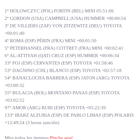
1º HOLOWCZYC (POL) FORTIN (BEL) MINI 05:51:06
2º GORDON (USA) CAMPBELL (USA) HUMMER +00:00:54
3º DE VILLIERS (ZAF) VON ZITZEWITZ (DEU) TOYOTA
+00:01:40
4º ROMA (ESP) PÉRIN (FRA) MINI +00:01:50
5º PETERHANSEL (FRA) COTTRET (FRA) MINI +00:02:41
6º AL-ATTIYAH (QAT) CRUZ (ESP) HUMMER +00:06:34
33º FOJ (ESP) CERVANTES (ESP) TOYOTA +01:58:46
53º DAGNINO (CHL) BLANCO (ESP) TOYOTA +02:57:18
54º BANACLOCHA BARBERA (ESP) JATON (ARG) TOYOTA
+03:00:32
55º BULACIA (BOL) MONTANO PANAS (ESP) TOYOTA
+03:02:52
97º AMOR (ARG) RUBI (ESP) TOYOTA +05:22:39
133º IBARZ ALZURIA (ESP) DE PABLO LIMAS (ESP) POLARIS
+12:49:24 (3 horas sanción)
Mira todos los tiempos:
Pincha aquí