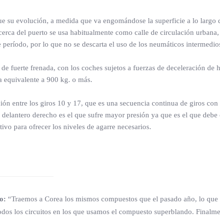
o que su evolución, a medida que va engomándose la superficie a lo lar
cerca del puerto se usa habitualmente como calle de circulación urbana,
e período, por lo que no se descarta el uso de los neumáticos intermedio
 de fuerte frenada, con los coches sujetos a fuerzas de deceleración de h
a equivalente a 900 kg. o más.
ción entre los giros 10 y 17, que es una secuencia continua de giros co
co delantero derecho es el que sufre mayor presión ya que es el que deb
ivo para ofrecer los niveles de agarre necesarios.
o:
“Traemos a Corea los mismos compuestos que el pasado año, lo que 
 todos los circuitos en los que usamos el compuesto superblando. Finalm