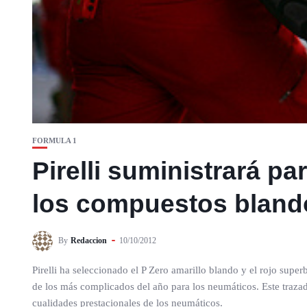
FORMULA 1
Pirelli suministrará p
los compuestos bland
By
Redaccion
10/10/2012
Pirelli ha seleccionado el P Zero amarillo blando y el rojo supe
de los más complicados del año para los neumáticos. Este trazad
cualidades prestacionales de los neumáticos.