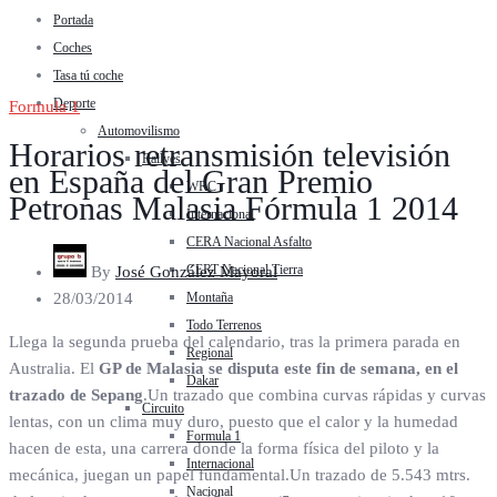
Portada
Coches
Tasa tú coche
Deporte
Formula 1
Automovilismo
Horarios retransmisión televisión
Rallyes
en España del Gran Premio
WRC
Petronas Malasia Fórmula 1 2014
Internacional
CERA Nacional Asfalto
CERT Nacional Tierra
By
José González Mayoral
Montaña
28/03/2014
Todo Terrenos
Llega la segunda prueba del calendario, tras la primera parada en
Regional
Australia. El
GP de Malasia se disputa este fin de semana, en el
Dakar
trazado de Sepang
.Un trazado que combina curvas rápidas y curvas
Circuito
lentas, con un clima muy duro, puesto que el calor y la humedad
Formula 1
hacen de esta, una carrera donde la forma física del piloto y la
Internacional
mecánica, juegan un papel fundamental.Un trazado de 5.543 mtrs.
Nacional