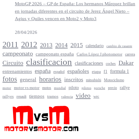
MotoGP 2026 – GP de España: Los hermanos Márquez brillan
en jornadas diferentes en el circuito de Jerez Ángel Nieto –
Agius y Quiles vencen en Moto2 y Moto3
28/04/2026
2012
2011
2013
2014
2015
calendario
cambio de rasante
campeonato
campeonato españa
Carlos López J.photomotor
carrera
clasificacion
Circuito
Dakar
clasificaciones
coches
españa
españoles
entrenamientos
formula 1
f1
español
etapa
fotos
horarios
inscritos
general
mitsubishi
Motociclismo
rallye
piloto
motor vs motor
motos
precio
motor
mundial
porsche
pilotos
video
tiempos
rallyes
tramos
renault
wrc
valencia