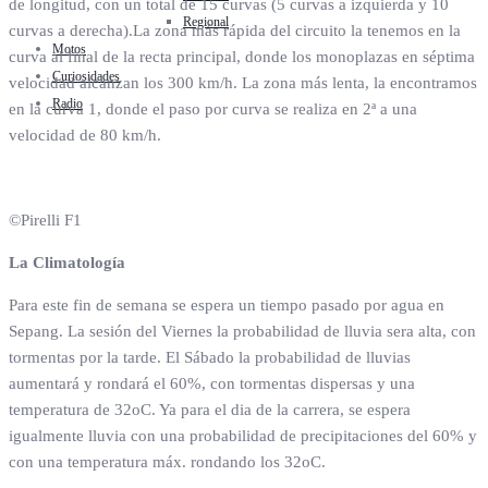
de longitud, con un total de 15 curvas (5 curvas a izquierda y 10
Regional
curvas a derecha).La zona más rápida del circuito la tenemos en la
Motos
curva al final de la recta principal, donde los monoplazas en séptima
Curiosidades
velocidad alcanzan los 300 km/h. La zona más lenta, la encontramos
Radio
en la curva 1, donde el paso por curva se realiza en 2ª a una
velocidad de 80 km/h.
©Pirelli F1
La Climatología
Para este fin de semana se espera un tiempo pasado por agua en
Sepang. La sesión del Viernes la probabilidad de lluvia sera alta, con
tormentas por la tarde. El Sábado la probabilidad de lluvias
aumentará y rondará el 60%, con tormentas dispersas y una
temperatura de 32oC. Ya para el dia de la carrera, se espera
igualmente lluvia con una probabilidad de precipitaciones del 60% y
con una temperatura máx. rondando los 32oC.