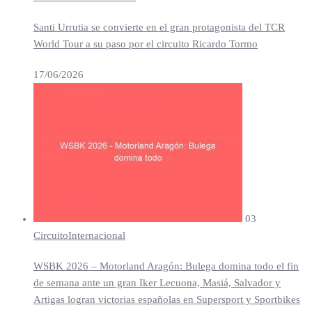
Santi Urrutia se convierte en el gran protagonista del TCR
World Tour a su paso por el circuito Ricardo Tormo
17/06/2026
03
Circuito
Internacional
WSBK 2026 – Motorland Aragón: Bulega domina todo el fin
de semana ante un gran Iker Lecuona, Masiá, Salvador y
Artigas logran victorias españolas en Supersport y Sportbikes