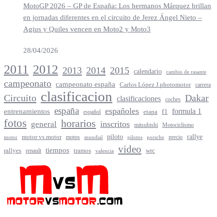
MotoGP 2026 – GP de España: Los hermanos Márquez brillan
en jornadas diferentes en el circuito de Jerez Ángel Nieto –
Agius y Quiles vencen en Moto2 y Moto3
28/04/2026
2012
2011
2013
2014
2015
calendario
cambio de rasante
campeonato
campeonato españa
Carlos López J.photomotor
carrera
clasificacion
Circuito
Dakar
clasificaciones
coches
españa
españoles
entrenamientos
formula 1
f1
español
etapa
fotos
horarios
inscritos
general
mitsubishi
Motociclismo
rallye
piloto
motor vs motor
motos
precio
motor
mundial
porsche
pilotos
video
tiempos
rallyes
tramos
renault
wrc
valencia