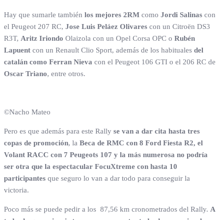
Hay que sumarle también
los mejores 2RM
como
Jordi Salinas
con
el Peugeot 207 RC,
Jose Luis Peláez Olivares
con un Citroën DS3
R3T,
Aritz Iriondo
Olaizola con un Opel Corsa OPC o
Rubén
Lapuent
con un Renault Clio Sport, además de los habituales
del
catalán como Ferran Nieva
con el Peugeot 106 GTI o el 206 RC de
Oscar Triano
, entre otros.
©Nacho Mateo
Pero es que además para este Rally
se van a dar cita hasta tres
copas de promoción
, la
Beca de RMC con 8 Ford Fiesta R2, el
Volant RACC con 7 Peugeots 107 y la más numerosa no podría
ser otra que la espectacular FocuXtreme con hasta 10
participantes
que seguro lo van a dar todo para conseguir la
victoria.
Poco más se puede pedir a los 87,56 km cronometrados del Rally.
A