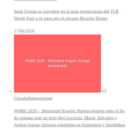
Santi Urrutia se convierte en el gran protagonista del TCR
World Tour a su paso por el circuito Ricardo Tormo
17/06/2026
03
Circuito
Internacional
WSBK 2026 – Motorland Aragón: Bulega domina todo el fin
de semana ante un gran Iker Lecuona, Masiá, Salvador y
Artigas logran victorias españolas en Supersport y Sportbikes