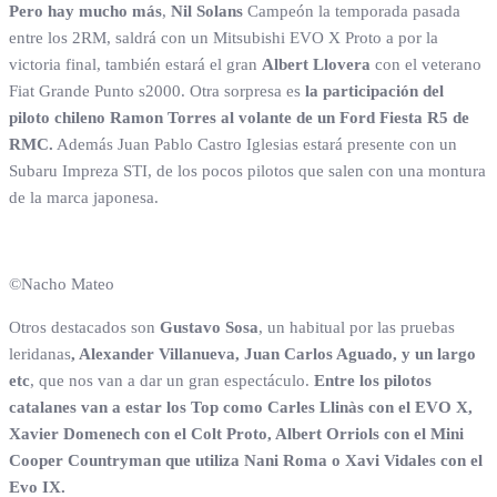
Pero hay mucho más
,
Nil Solans
Campeón la temporada pasada
entre los 2RM, saldrá con un Mitsubishi EVO X Proto a por la
victoria final, también estará el gran
Albert Llovera
con el veterano
Fiat Grande Punto s2000. Otra sorpresa es
la participación del
piloto chileno Ramon Torres al volante de un Ford Fiesta R5 de
RMC.
Además Juan Pablo Castro Iglesias estará presente con un
Subaru Impreza STI, de los pocos pilotos que salen con una montura
de la marca japonesa.
©Nacho Mateo
Otros destacados son
Gustavo Sosa
, un habitual por las pruebas
leridanas
, Alexander Villanueva, Juan Carlos Aguado, y un largo
etc
, que nos van a dar un gran espectáculo.
Entre los pilotos
catalanes van a estar los Top como Carles Llinàs con el EVO X,
Xavier Domenech con el Colt Proto, Albert Orriols con el Mini
Cooper Countryman que utiliza Nani Roma o Xavi Vidales con el
Evo IX.