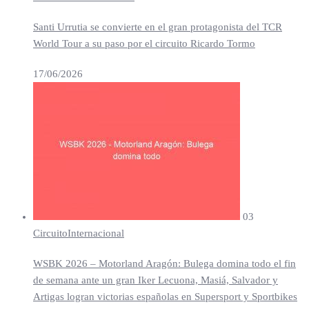
Santi Urrutia se convierte en el gran protagonista del TCR
World Tour a su paso por el circuito Ricardo Tormo
17/06/2026
03
Circuito
Internacional
WSBK 2026 – Motorland Aragón: Bulega domina todo el fin
de semana ante un gran Iker Lecuona, Masiá, Salvador y
Artigas logran victorias españolas en Supersport y Sportbikes