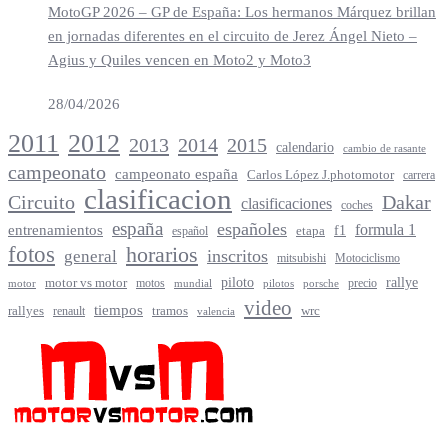
MotoGP 2026 – GP de España: Los hermanos Márquez brillan
en jornadas diferentes en el circuito de Jerez Ángel Nieto –
Agius y Quiles vencen en Moto2 y Moto3
28/04/2026
2012
2011
2013
2014
2015
calendario
cambio de rasante
campeonato
campeonato españa
Carlos López J.photomotor
carrera
clasificacion
Circuito
Dakar
clasificaciones
coches
españa
españoles
entrenamientos
formula 1
f1
español
etapa
fotos
horarios
inscritos
general
mitsubishi
Motociclismo
rallye
piloto
motor vs motor
motos
precio
motor
mundial
porsche
pilotos
video
tiempos
rallyes
tramos
renault
wrc
valencia