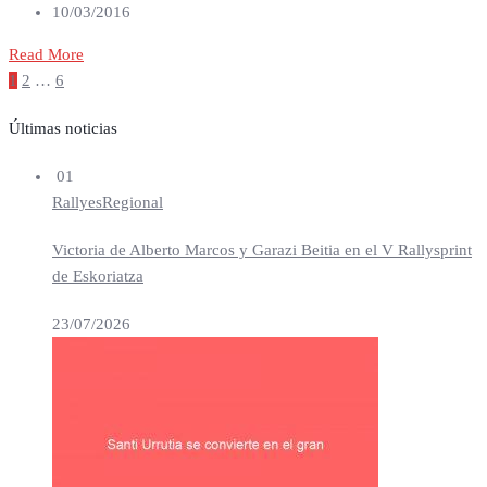
10/03/2016
Read More
Paginación
1
2
…
6
de
entradas
Últimas noticias
01
Rallyes
Regional
Victoria de Alberto Marcos y Garazi Beitia en el V Rallysprint
de Eskoriatza
23/07/2026