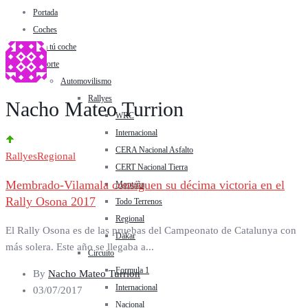
Portada
Coches
Tasa tú coche
Deporte
Automovilismo
Rallyes
Nacho Mateo Turrion
WRC
Internacional
CERA Nacional Asfalto
Rallyes
Regional
CERT Nacional Tierra
Membrado-Vilamala consiguen su décima victoria en el
Montaña
Rally Osona 2017
Todo Terrenos
Regional
El Rally Osona es de las pruebas del Campeonato de Catalunya con
Dakar
más solera. Este año se llegaba a...
Circuito
Formula 1
By
Nacho Mateo Turrion
Internacional
03/07/2017
Nacional