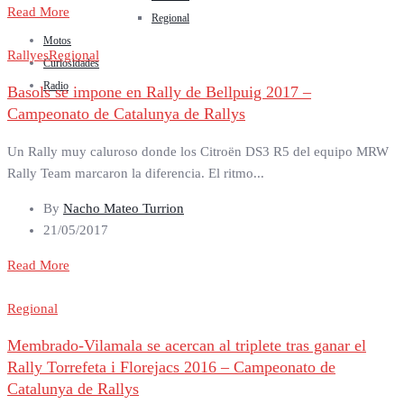
Read More
Regional
Motos
Rallyes
Regional
Curiosidades
Radio
Basols se impone en Rally de Bellpuig 2017 –
Campeonato de Catalunya de Rallys
Un Rally muy caluroso donde los Citroën DS3 R5 del equipo MRW
Rally Team marcaron la diferencia. El ritmo...
By
Nacho Mateo Turrion
21/05/2017
Read More
Regional
Membrado-Vilamala se acercan al triplete tras ganar el
Rally Torrefeta i Florejacs 2016 – Campeonato de
Catalunya de Rallys