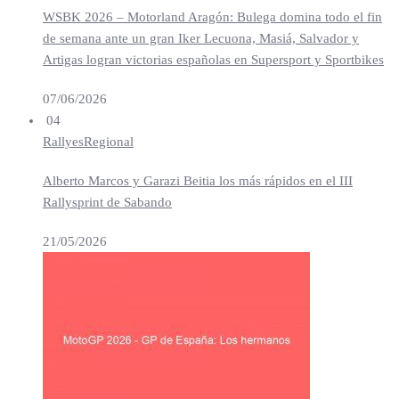
WSBK 2026 – Motorland Aragón: Bulega domina todo el fin
de semana ante un gran Iker Lecuona, Masiá, Salvador y
Artigas logran victorias españolas en Supersport y Sportbikes
07/06/2026
04
Rallyes
Regional
Alberto Marcos y Garazi Beitia los más rápidos en el III
Rallysprint de Sabando
21/05/2026