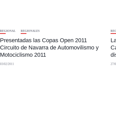
REGIONAL
REGIONALES
RE
Presentadas las Copas Open 2011
La
Circuito de Navarra de Automovilismo y
C
Motociclismo 2011
di
03/02/2011
27/