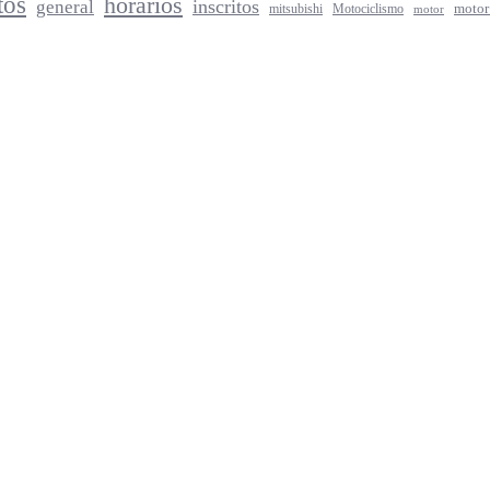
tos
horarios
inscritos
general
mitsubishi
Motociclismo
motor
motor