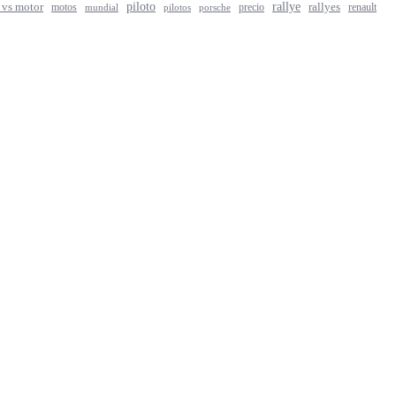
rallye
piloto
rallyes
 vs motor
motos
precio
renault
mundial
porsche
pilotos