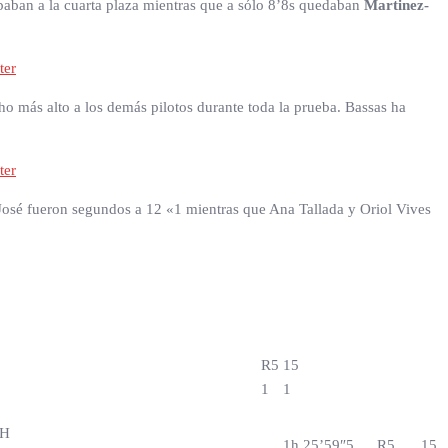
aban a la cuarta plaza mientras que a sólo 8’8s quedaban
Martinez-
ter
 más alto a los demás pilotos durante toda la prueba. Bassas ha
ter
José fueron segundos a 12 «1 mientras que Ana Tallada y Oriol Vives
R5
15
1
1
CH
1h 25’59″5
R5
15