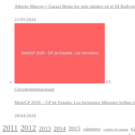
Alberto Marcos y Garazi Beitia los más rápidos en el III Rallys
21/05/2026
05
Circuito
Internacional
MotoGP 2026 – GP de España: Los hermanos Márquez brillan en 
28/04/2026
2012
2011
2013
2014
c
2015
calendario
cambio de rasante