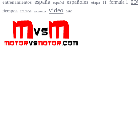
fo
españa
españoles
entrenamientos
formula 1
f1
español
etapa
video
tiempos
tramos
wrc
valencia