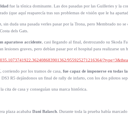
aldad
fue la tónica dominante. Las dos pasadas por las Guilleries y la co
ado (que aquí reaparecía tras sus problemas de visión que le ha apartad
e
, sin duda una pasada verles pasar por la Trona, pero Membrado no se 
Costa dels Gats.
un aparatoso accidente
, casi llegando al final, destrozando su Skoda F
rían lesiones graves, pero debían pasar por el hospital para realizarse un
83035.1073741922.362408683901362/955925271216364/?type=3&thea
sí, corriendo por los tramos de casa,
fue capaz de imponerse en todas la
 DS3 R5 dejándonos un final de rally de infarto, con los dos pilotos s
a cita de casa y conseguían una marca histórica.
era plaza acababa
Dani Balasch
. Durante toda la prueba había marcado 