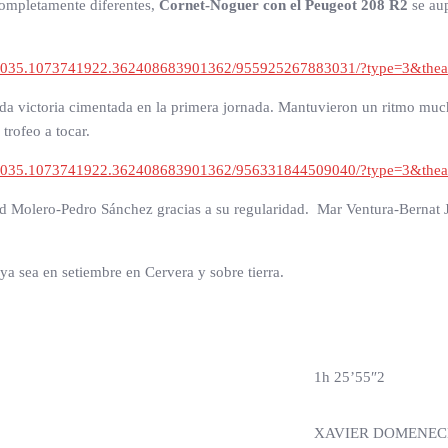
ompletamente diferentes,
Cornet-Noguer con el Peugeot 208 R2
se aup
83035.1073741922.362408683901362/955925267883031/?type=3&thea
a victoria cimentada en la primera jornada. Mantuvieron un ritmo mucho
trofeo a tocar.
83035.1073741922.362408683901362/956331844509040/?type=3&thea
d Molero-Pedro Sánchez gracias a su regularidad. Mar Ventura-Bernat 
ya sea en setiembre en Cervera y sobre tierra.
1h 25’55″2
XAVIER DOMENE