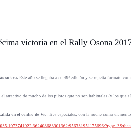
ima victoria en el Rally Osona 201
ás solera
. Este año se llegaba a su 49ª edición y se repetía formato c
y el atractivo de mucho de los pilotos que no son habituales (y los que 
alida en el centro de Vic
. Tres especiales, con la noche como elemento d
83035.1073741922.362408683901362/956331951175696/?type=3&thea