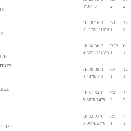
4″3/4″3
2
2
R5
1h 28’16″4
N1
15
2’21″2/2’16″9
1
3
AN
1h 30’30″3
R2B
6
4’35″1/2’13″9
1
1
R2B
TINEZ
1h 30’39″1
C4
12
4’43″9/8″8
1
1
RREZ
1h 31’34″0
C4
12
5’38″8/54″9
2
2
1h 32’01″6
R3
7
6’06″4/27″6
1
1
RT R3T