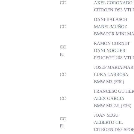
CC
AXEL CORONADO
CITROEN DS3 VTI 
DANI BALASCH
CC
MANEL MUÑOZ
BMW-PCR MINI M
RAMON CORNET
CC
DANI NOGUER
PI
PEUGEOT 208 VTI 
JOSEP MARIA MAR
CC
LUKA LARROSA
BMW M3 (E30)
FRANCESC GUTIE
CC
ALEX GARCIA
BMW M3 2.9 (E36)
JOAN SEGU
CC
ALBERTO GIL
PI
CITROEN DS3 SPO