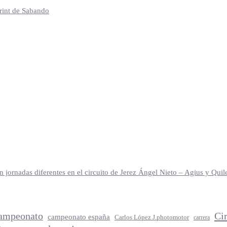
print de Sabando
jornadas diferentes en el circuito de Jerez Ángel Nieto – Agius y Qu
ampeonato
Ci
campeonato españa
Carlos López J.photomotor
carrera