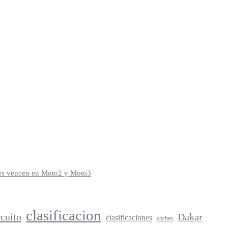
iles vencen en Moto2 y Moto3
clasificacion
rcuito
Dakar
clasificaciones
coches