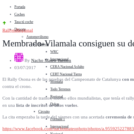
Portada
Coches
Tasa tú coche
Deporte
Rallyes
Regional
Automovilismo
Membrado-Vilamala consiguen su déc
Rallyes
WRC
Internacional
By
Nacho Mateo Turrion
CERA Nacional Asfalto
03/07/2017
CERT Nacional Tierra
El Rally Osona es de las pruebas del Campeonato de Catalunya
con m
Montaña
contra el crono.
Todo Terrenos
Regional
Con la cantidad de tramos, mucho ellos mundialistas, que tenía el rall
Dakar
en una
lista de inscritos de altos vuelos
.
Circuito
La cita empezaba la tarde del viernes con una acertada
ceremonia de s
Formula 1
Internacional
https://www.facebook.com/nachomateophoto/photos/a.9559252278