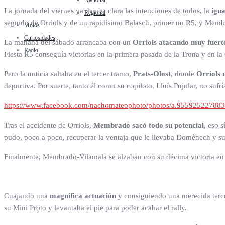
Nacional
La jornada del viernes ya dejaba clara las intenciones de todos, la
igu
Regional
seguido de Orriols y de un rapidísimo Balasch, primer no R5, y Membr
Motos
Curiosidades
La mañana del sábado arrancaba con un
Orriols atacando muy fuert
Radio
Fiesta R5 conseguía victorias en la primera pasada de la Trona y en la 
Pero la noticia saltaba en el tercer tramo,
Prats-Olost
, donde
Orriols 
deportiva. Por suerte, tanto él como su copiloto, Lluís Pujolar, no suf
https://www.facebook.com/nachomateophoto/photos/a.9559252278
Tras el accidente de Orriols,
Membrado sacó todo su potencial
, eso 
pudo, poco a poco, recuperar la ventaja que le llevaba Domènech y su
Finalmente, Membrado-Vilamala se alzaban con su décima victoria en l
Cuajando una
magnífica actuación
y consiguiendo una merecida terc
su Mini Proto y levantaba el pie para poder acabar el rally.