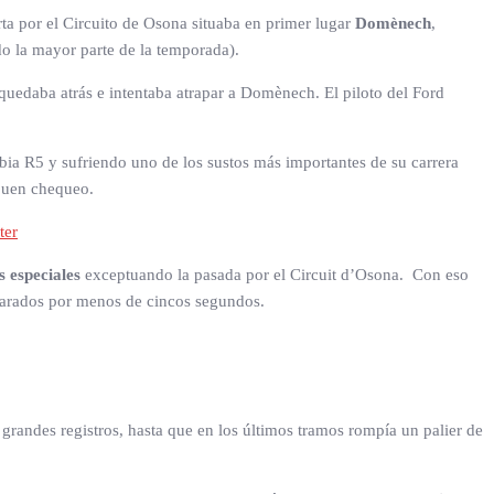
rta por el Circuito de Osona situaba en primer lugar
Domènech
,
o la mayor parte de la temporada).
quedaba atrás e intentaba atrapar a Domènech. El piloto del Ford
abia R5 y sufriendo uno de los sustos más importantes de su carrera
 buen chequeo.
ter
s especiales
exceptuando la pasada por el Circuit d’Osona. Con eso
eparados por menos de cincos segundos.
grandes registros, hasta que en los últimos tramos rompía un palier de