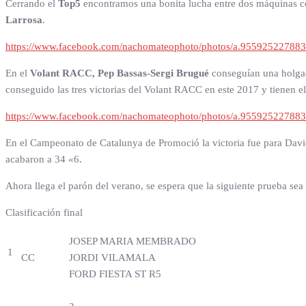
Cerrando el
Top5
encontramos una bonita lucha entre dos máquinas c
Larrosa
.
https://www.facebook.com/nachomateophoto/photos/a.9559252278
En el
Volant RACC,
Pep Bassas-Sergi Brugué
conseguían una holgad
conseguido las tres victorias del Volant RACC en este 2017 y tienen el 
https://www.facebook.com/nachomateophoto/photos/a.9559252278
En el Campeonato de Catalunya de Promoció la victoria fue para Davi
acabaron a 34 «6.
Ahora llega el parón del verano, se espera que la siguiente prueba sea 
Clasificación final
JOSEP MARIA MEMBRADO
1
CC
JORDI VILAMALA
FORD FIESTA ST R5