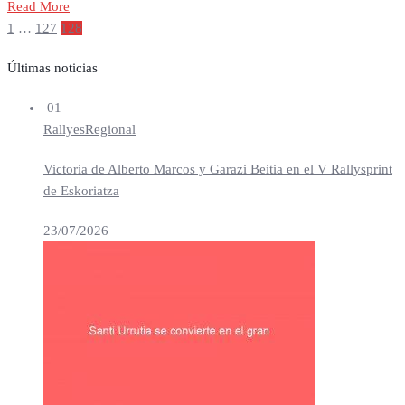
Read More
Paginación
1
…
127
128
de
entradas
Últimas noticias
01
Rallyes
Regional
Victoria de Alberto Marcos y Garazi Beitia en el V Rallysprint
de Eskoriatza
23/07/2026