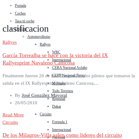
Portada
Coches
Tasa tú coche
clasificacion
Deporte
Automovilismo
Rallyes
Rallyes
WRC
García Torrealba se hace con la victoria del IX
Internacional
Rallyesprint Navaleno Canicosa
CERA Nacional Asfalto
Finalmente fueron 26 de los 29 esperados los pilotos que tomaron la
CERT Nacional Tierra
salida en el IX Rallyesprint Navaleno Canicosa,...
Montaña
Todo Terrenos
By
José González Mayoral
Regional
26/05/2010
Dakar
Circuito
Read More
Circuito
Formula 1
Internacional
De los Milagros-Villa salen como lideres del circuito
Nacional