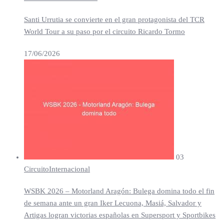
Santi Urrutia se convierte en el gran protagonista del TCR
World Tour a su paso por el circuito Ricardo Tormo
17/06/2026
03
Circuito
Internacional
WSBK 2026 – Motorland Aragón: Bulega domina todo el fin
de semana ante un gran Iker Lecuona, Masiá, Salvador y
Artigas logran victorias españolas en Supersport y Sportbikes