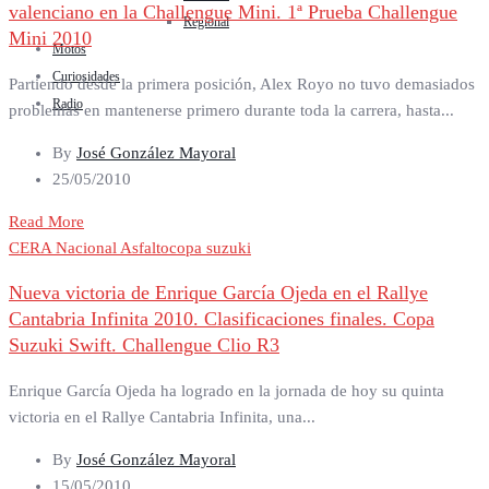
valenciano en la Challengue Mini. 1ª Prueba Challengue
Regional
Mini 2010
Motos
Curiosidades
Partiendo desde la primera posición, Alex Royo no tuvo demasiados
Radio
problemas en mantenerse primero durante toda la carrera, hasta...
By
José González Mayoral
25/05/2010
Read More
CERA Nacional Asfalto
copa suzuki
Nueva victoria de Enrique García Ojeda en el Rallye
Cantabria Infinita 2010. Clasificaciones finales. Copa
Suzuki Swift. Challengue Clio R3
Enrique García Ojeda ha logrado en la jornada de hoy su quinta
victoria en el Rallye Cantabria Infinita, una...
By
José González Mayoral
15/05/2010