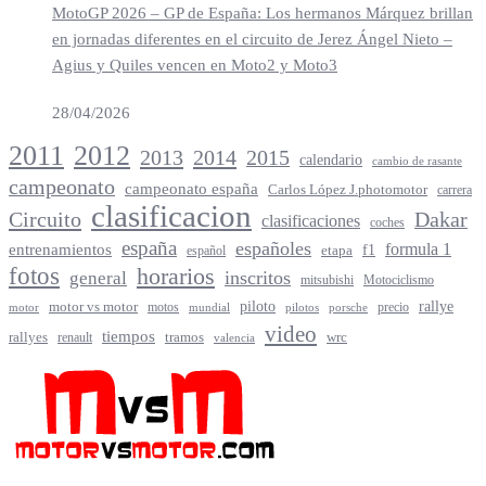
MotoGP 2026 – GP de España: Los hermanos Márquez brillan
en jornadas diferentes en el circuito de Jerez Ángel Nieto –
Agius y Quiles vencen en Moto2 y Moto3
28/04/2026
2012
2011
2013
2014
2015
calendario
cambio de rasante
campeonato
campeonato españa
Carlos López J.photomotor
carrera
clasificacion
Circuito
Dakar
clasificaciones
coches
españa
españoles
entrenamientos
formula 1
f1
español
etapa
fotos
horarios
inscritos
general
mitsubishi
Motociclismo
rallye
piloto
motor vs motor
motos
precio
motor
mundial
porsche
pilotos
video
tiempos
rallyes
tramos
renault
wrc
valencia