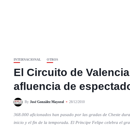
INTERNACIONAL
OTROS
El Circuito de Valenci
afluencia de espectad
By
José González Mayoral
28/12/2010
368.000 aficionados han pasado por las gradas de Cheste duran
inicio y el fin de la temporada. El Príncipe Felipe celebra el g