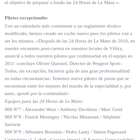
el objetivo de preparar a fondo las 24 Horas de Le Mans ».
Pilotos excepcionales
Con un calendario más consistente y un reglamento técnico
modificado, hemos creado un coche nuevo pero los pilotos van a
ser los mismos. «Después de las 24 Horas de Le Mans de 2010, en
nuestro encuentro post-carrera en nuestros locales de Vélizy,
anuncié a todos nuestros pilotos que continuarían en el equipo en
2011 -concluye Olivier Quesnel, Director de Peugeot Sport-.
Todos, sin excepción, hicieron gala de una gran profesionalidad
en todas circunstancias. Tenemos nueve pilotos de punta que se
encuentran entre los mejores del mundo de la especialidad y, por
tanto, aposté por la continuidad».
Equipos para las 24 Horas de Le Mans:
908 N°7 : Alexander Wurz / Anthony Davidson / Marc Gené
908 N°8 : Franck Montagny / Nicolas Minassian / Stéphane
Sarrazin
908 N°9 : Sébastien Bourdais / Pedro Lamy / Simon Pagenaud
Calendario :
1-3 abril : Causses (tierra) / 6-8 mayo: Corse (asfalto)