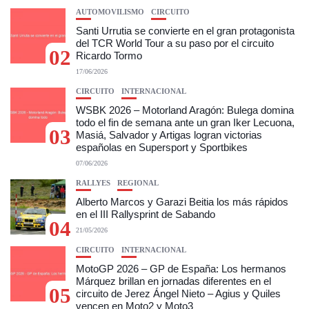
AUTOMOVILISMO
CIRCUITO
Santi Urrutia se convierte en el gran protagonista
del TCR World Tour a su paso por el circuito
02
Ricardo Tormo
17/06/2026
CIRCUITO
INTERNACIONAL
WSBK 2026 – Motorland Aragón: Bulega domina
todo el fin de semana ante un gran Iker Lecuona,
03
Masiá, Salvador y Artigas logran victorias
españolas en Supersport y Sportbikes
07/06/2026
RALLYES
REGIONAL
Alberto Marcos y Garazi Beitia los más rápidos
en el III Rallysprint de Sabando
04
21/05/2026
CIRCUITO
INTERNACIONAL
MotoGP 2026 – GP de España: Los hermanos
Márquez brillan en jornadas diferentes en el
05
circuito de Jerez Ángel Nieto – Agius y Quiles
vencen en Moto2 y Moto3