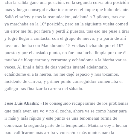
«En la salida gane una posición, en la segunda curva otra posición
más y luego conseguí evitar tocarme en el toque que hubo delante.
Salió el safety y tras la reanudación, adelanté a 3 pilotos, tras eso
ya marchaba en la 10ª posición, pero en la siguiente vuelta cometí
un error me fui por fuera y perdí 2 puestos, tras eso me puse a tirar
y logré llegar a contactar con el grupo de nuevo, y a partir de ahí
tuve una lucha con Mac durante 15 vueltas luchando por el 10º
puesto y por el ansiado punto, no fue una lucha limpia por que él
trataba de bloquearme y cerrarme y echándome a la hierba varias
veces. Al final a falta de dos vueltas intenté adelantarlo,
echándome el a la hierba, no me dejó espacio y nos tocamos,
incidente de carrera, y primer punto conseguido» comentaba el
gallego tras finalizar la carrera del sábado.
José Luis Abadín:
«He conseguido recuperarme de los problemas
que tenía ayer, era yo y no el coche, ahora ya se como hacer para
ir más y más rápido y este punto es una fenomenal forma de
comenzar la segunda parte de la temporada. Mañana voy a luchar
para calificarme más arriba y conseguir más puntos para la