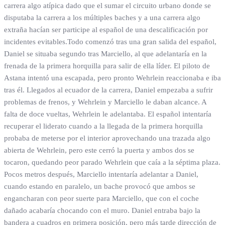
carrera algo atípica dado que el sumar el circuito urbano donde se
disputaba la carrera a los múltiples baches y a una carrera algo
extraña hacían ser participe al español de una descalificación por
incidentes evitables.Todo comenzó tras una gran salida del español,
Daniel se situaba segundo tras Marciello, al que adelantaría en la
frenada de la primera horquilla para salir de ella líder. El piloto de
Astana intentó una escapada, pero pronto Wehrlein reaccionaba e iba
tras él. Llegados al ecuador de la carrera, Daniel empezaba a sufrir
problemas de frenos, y Wehrlein y Marciello le daban alcance. A
falta de doce vueltas, Wehrlein le adelantaba. El español intentaría
recuperar el liderato cuando a la llegada de la primera horquilla
probaba de meterse por el interior aprovechando una trazada algo
abierta de Wehrlein, pero este cerró la puerta y ambos dos se
tocaron, quedando peor parado Wehrlein que caía a la séptima plaza.
Pocos metros después, Marciello intentaría adelantar a Daniel,
cuando estando en paralelo, un bache provocó que ambos se
engancharan con peor suerte para Marciello, que con el coche
dañado acabaría chocando con el muro. Daniel entraba bajo la
bandera a cuadros en primera posición, pero más tarde dirección de