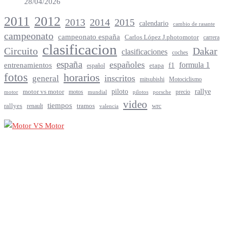
28/04/2026
2012
2011
2013
2014
2015
calendario
cambio de rasante
campeonato
campeonato españa
Carlos López J.photomotor
carrera
clasificacion
Circuito
Dakar
clasificaciones
coches
españa
españoles
entrenamientos
formula 1
f1
español
etapa
fotos
horarios
inscritos
general
mitsubishi
Motociclismo
rallye
piloto
motor vs motor
motos
precio
motor
mundial
porsche
pilotos
video
tiempos
rallyes
tramos
renault
wrc
valencia