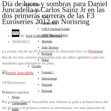
Día de luces y sombras para Daniel
Automovilismo
Juncadella y Carlos Sainz Jr en las
Rallyes
dos primeras carreras de las F3
WRC
Euroseries 2012 en Norisring
Internacional
CERA Nacional Asfalto
CERT Nacional Tierra
By
José González Mayoral
Montaña
30/06/2012
Todo Terrenos
La cuarta cita de las F3 Euroseries ha disputado hoy en
Norisring
Regional
dos de las tres carreras puntuables con un sabor agridulce para los
Dakar
españoles que estuvieron en pista.
Circuito
Formula 1
Internacional
©F3Euroseries
Nacional
Regional
Primera carrera
Motos
Por un lado Daniel Juncadella tras obtener la pole a primera hora del
Curiosidades
día de cara a la primera carrera se encontraba con una situación de
Radio