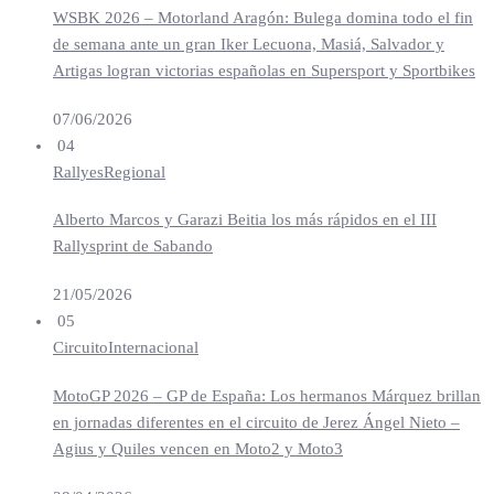
WSBK 2026 – Motorland Aragón: Bulega domina todo el fin
de semana ante un gran Iker Lecuona, Masiá, Salvador y
Artigas logran victorias españolas en Supersport y Sportbikes
07/06/2026
04
Rallyes
Regional
Alberto Marcos y Garazi Beitia los más rápidos en el III
Rallysprint de Sabando
21/05/2026
05
Circuito
Internacional
MotoGP 2026 – GP de España: Los hermanos Márquez brillan
en jornadas diferentes en el circuito de Jerez Ángel Nieto –
Agius y Quiles vencen en Moto2 y Moto3