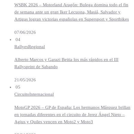
WSBK 2026 – Motorland Aragón: Bulega domina todo el fin
de semana ante un gran Iker Lecuona, Masiá, Salvador y
Artigas logran victorias españolas en Supersport y Sportbikes
07/06/2026
04
Rallyes
Regional
Alberto Marcos y Garazi Beitia los más rápidos en el III
Rallysprint de Sabando
21/05/2026
05
Circuito
Internacional
MotoGP 2026 – GP de España: Los hermanos Márquez brillan
en jornadas diferentes en el circuito de Jerez Ángel Nieto –
Agius y Quiles vencen en Moto2 y Moto3