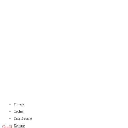
Portada
Coches
Tasa tú coche
Deporte
Quad