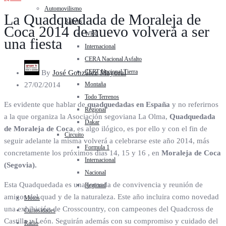
Automovilismo
La Quadquedada de Moraleja de
Rallyes
Coca 2014 de nuevo volverá a ser
WRC
una fiesta
Internacional
CERA Nacional Asfalto
CERT Nacional Tierra
By
José González Mayoral
Montaña
27/02/2014
Todo Terrenos
Es evidente que hablar de
quadquedadas en España
y no referirnos
Regional
a la que organiza la Asociación segoviana La Olma,
Quadquedada
Dakar
de Moraleja de Coca
, es algo ilógico, es por ello y con el fin de
Circuito
seguir adelante la misma volverá a celebrarse este año 2014, más
Formula 1
concretamente los próximos días 14, 15 y 16 , en
Moraleja de Coca
Internacional
(Segovia).
Nacional
Esta Quadquedada es una jornada de convivencia y reunión de
Regional
amigos del quad y de la naturaleza. Este año incluira como novedad
Motos
una exhibición de Crosscountry, con campeones del Quadcross de
Curiosidades
Castilla y León. Seguirán además con su compromiso y cuidado del
Radio