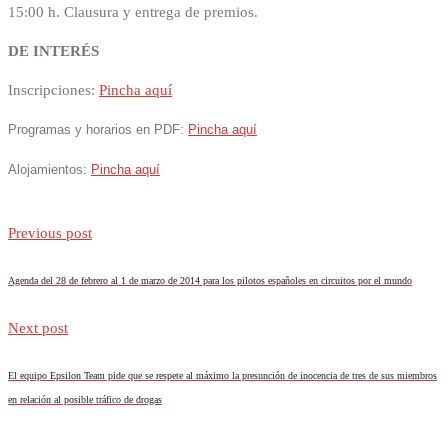
15:00 h. Clausura y entrega de premios.
DE INTERÉS
Inscripciones:
Pincha aquí
Programas y horarios en PDF: 
Alojamientos: 
Previous post
Agenda del 28 de febrero al 1 de marzo de 2014 para los pilotos españoles en circuitos por el mundo
Next post
El equipo Epsilon Team pide que se respete al máximo la presunción de inocencia de tres de sus miembros
en relación al posible tráfico de drogas