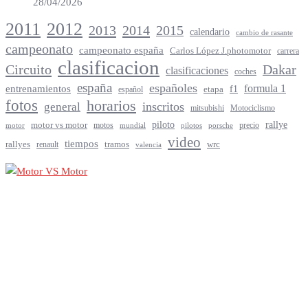
28/04/2026
2012
2011
2013
2014
2015
calendario
cambio de rasante
campeonato
campeonato españa
Carlos López J.photomotor
carrera
clasificacion
Circuito
Dakar
clasificaciones
coches
españa
españoles
entrenamientos
formula 1
f1
español
etapa
fotos
horarios
inscritos
general
mitsubishi
Motociclismo
rallye
piloto
motor vs motor
motos
precio
motor
mundial
porsche
pilotos
video
tiempos
rallyes
tramos
renault
wrc
valencia