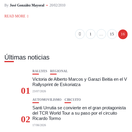
By
José González Mayoral
20/02/2010
READ MORE
1
…
15
16
Últimas noticias
RALLYES
REGIONAL
Victoria de Alberto Marcos y Garazi Beitia en el V
Rallysprint de Eskoriatza
01
23/07/2026
AUTOMOVILISMO
CIRCUITO
Santi Urrutia se convierte en el gran protagonista
del TCR World Tour a su paso por el circuito
02
Ricardo Tormo
17/06/2026