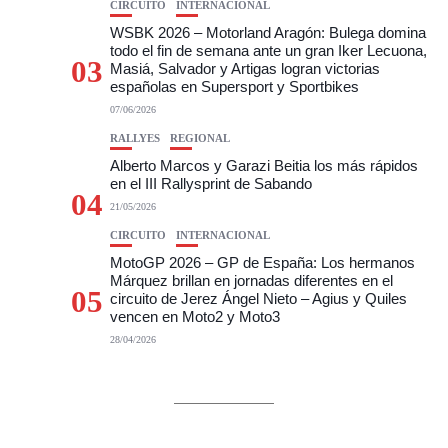
CIRCUITO
INTERNACIONAL
WSBK 2026 – Motorland Aragón: Bulega domina
todo el fin de semana ante un gran Iker Lecuona,
03
Masiá, Salvador y Artigas logran victorias
españolas en Supersport y Sportbikes
07/06/2026
RALLYES
REGIONAL
Alberto Marcos y Garazi Beitia los más rápidos
en el III Rallysprint de Sabando
04
21/05/2026
CIRCUITO
INTERNACIONAL
MotoGP 2026 – GP de España: Los hermanos
Márquez brillan en jornadas diferentes en el
05
circuito de Jerez Ángel Nieto – Agius y Quiles
vencen en Moto2 y Moto3
28/04/2026