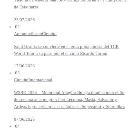
de Eskoriatza
23/07/2026
02
Automovilismo
Circuito
Santi Urrutia se convierte en el gran protagonista del TCR
World Tour a su paso por el circuito Ricardo Tormo
17/06/2026
03
Circuito
Internacional
WSBK 2026 – Motorland Aragón: Bulega domina todo el fin
de semana ante un gran Iker Lecuona, Masiá, Salvador y
Artigas logran victorias españolas en Supersport y Sportbikes
07/06/2026
04