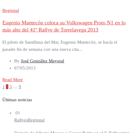
Regional
Eugenio Mantecón coloca su Volkswagen Proto N1 en lo
más alto del 41º Rallye de Torrelavega 2013
El piloto de Santillana del Mar, Eugenio Mantecón, se hacía el
pasado fin de semana con una nueva cita...
By
José González Mayoral
07/05/2013
Read More
Paginación
1
2
3
…
9
de
entradas
Últimas noticias
01
Rallyes
Regional
Victoria de Alberto Marcos y Garazi Beitia en el V Rallysprint