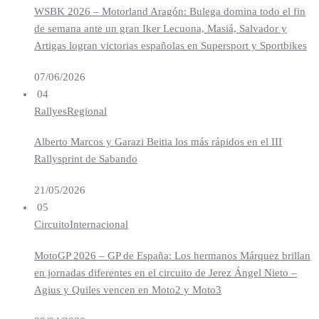
WSBK 2026 – Motorland Aragón: Bulega domina todo el fin
de semana ante un gran Iker Lecuona, Masiá, Salvador y
Artigas logran victorias españolas en Supersport y Sportbikes
07/06/2026
04
Rallyes
Regional
Alberto Marcos y Garazi Beitia los más rápidos en el III
Rallysprint de Sabando
21/05/2026
05
Circuito
Internacional
MotoGP 2026 – GP de España: Los hermanos Márquez brillan
en jornadas diferentes en el circuito de Jerez Ángel Nieto –
Agius y Quiles vencen en Moto2 y Moto3