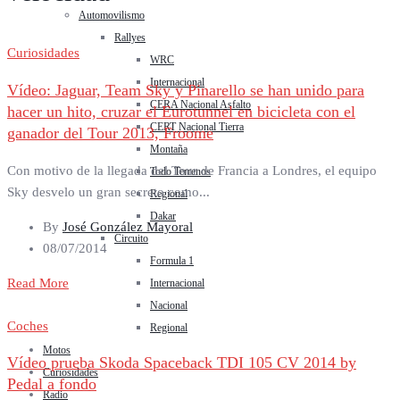
Automovilismo
Rallyes
Curiosidades
WRC
Internacional
Vídeo: Jaguar, Team Sky y Pinarello se han unido para
CERA Nacional Asfalto
hacer un hito, cruzar el Eurotunnel en bicicleta con el
CERT Nacional Tierra
ganador del Tour 2013, Froome
Montaña
Con motivo de la llegada del Tour de Francia a Londres, el equipo
Todo Terrenos
Sky desvelo un gran secreto como...
Regional
Dakar
By
José González Mayoral
Circuito
08/07/2014
Formula 1
Read More
Internacional
Nacional
Coches
Regional
Motos
Vídeo prueba Skoda Spaceback TDI 105 CV 2014 by
Curiosidades
Pedal a fondo
Radio