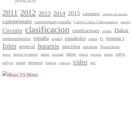
28/04/2026
2012
2011
2013
2014
2015
calendario
cambio de rasante
campeonato
campeonato españa
Carlos López J.photomotor
carrera
clasificacion
Circuito
Dakar
clasificaciones
coches
españa
españoles
entrenamientos
formula 1
f1
español
etapa
fotos
horarios
inscritos
general
mitsubishi
Motociclismo
rallye
piloto
motor vs motor
motos
precio
motor
mundial
porsche
pilotos
video
tiempos
rallyes
tramos
renault
wrc
valencia