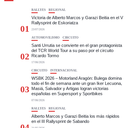
RALLYES
REGIONAL
Victoria de Alberto Marcos y Garazi Beitia en el V
Rallysprint de Eskoriatza
01
23/07/2026
AUTOMOVILISMO
CIRCUITO
Santi Urrutia se convierte en el gran protagonista
del TCR World Tour a su paso por el circuito
02
Ricardo Tormo
17/06/2026
CIRCUITO
INTERNACIONAL
WSBK 2026 – Motorland Aragón: Bulega domina
todo el fin de semana ante un gran Iker Lecuona,
03
Masiá, Salvador y Artigas logran victorias
españolas en Supersport y Sportbikes
07/06/2026
RALLYES
REGIONAL
Alberto Marcos y Garazi Beitia los más rápidos
en el III Rallysprint de Sabando
04
21/05/2026