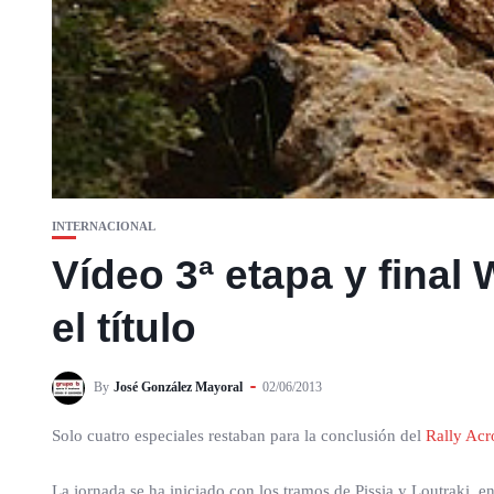
INTERNACIONAL
Vídeo 3ª etapa y final
el título
By
José González Mayoral
02/06/2013
Solo cuatro especiales restaban para la conclusión del
Rally Acr
La jornada se ha iniciado con los tramos de Pissia y Loutraki,