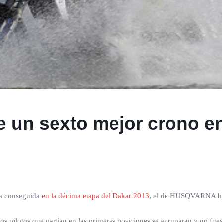
 un sexto mejor crono en 
ria conseguida
en la décima etapa del Dakar 2013
, el de HUSQVARNA by 
los pilotos que partían en las primeras posiciones se agruparan y no fuese