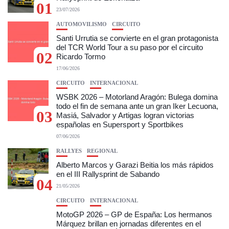
01
23/07/2026
AUTOMOVILISMO
CIRCUITO
Santi Urrutia se convierte en el gran protagonista
del TCR World Tour a su paso por el circuito
02
Ricardo Tormo
17/06/2026
CIRCUITO
INTERNACIONAL
WSBK 2026 – Motorland Aragón: Bulega domina
todo el fin de semana ante un gran Iker Lecuona,
03
Masiá, Salvador y Artigas logran victorias
españolas en Supersport y Sportbikes
07/06/2026
RALLYES
REGIONAL
Alberto Marcos y Garazi Beitia los más rápidos
en el III Rallysprint de Sabando
04
21/05/2026
CIRCUITO
INTERNACIONAL
MotoGP 2026 – GP de España: Los hermanos
Márquez brillan en jornadas diferentes en el