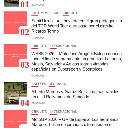
01
23/07/2026
AUTOMOVILISMO
CIRCUITO
Santi Urrutia se convierte en el gran protagonista
del TCR World Tour a su paso por el circuito
02
Ricardo Tormo
17/06/2026
CIRCUITO
INTERNACIONAL
WSBK 2026 – Motorland Aragón: Bulega domina
todo el fin de semana ante un gran Iker Lecuona,
03
Masiá, Salvador y Artigas logran victorias
españolas en Supersport y Sportbikes
07/06/2026
RALLYES
REGIONAL
Alberto Marcos y Garazi Beitia los más rápidos
en el III Rallysprint de Sabando
04
21/05/2026
CIRCUITO
INTERNACIONAL
MotoGP 2026 – GP de España: Los hermanos
Márquez brillan en jornadas diferentes en el