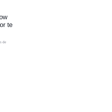
how
or te
n de