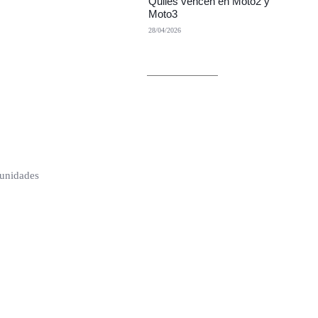
Quiles vencen en Moto2 y
Moto3
28/04/2026
 unidades