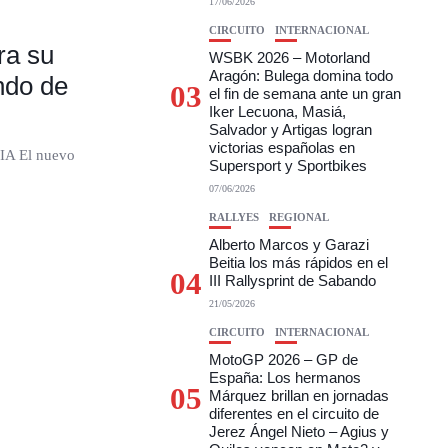
17/06/2026
CIRCUITO
INTERNACIONAL
ra su
WSBK 2026 – Motorland
Aragón: Bulega domina todo
ndo de
03
el fin de semana ante un gran
Iker Lecuona, Masiá,
Salvador y Artigas logran
victorias españolas en
FIA El nuevo
Supersport y Sportbikes
07/06/2026
RALLYES
REGIONAL
Alberto Marcos y Garazi
Beitia los más rápidos en el
04
III Rallysprint de Sabando
21/05/2026
CIRCUITO
INTERNACIONAL
MotoGP 2026 – GP de
España: Los hermanos
05
Márquez brillan en jornadas
diferentes en el circuito de
Jerez Ángel Nieto – Agius y