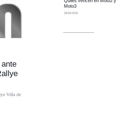
Quiles vencen en Moto2 y
Moto3
28/04/2026
 ante
allye
ye Villa de