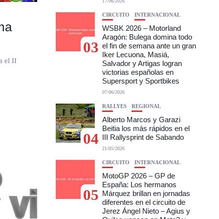
17/06/2026
CIRCUITO
INTERNACIONAL
ama
WSBK 2026 – Motorland
Aragón: Bulega domina todo
03
el fin de semana ante un gran
Iker Lecuona, Masiá,
 el II
Salvador y Artigas logran
victorias españolas en
Supersport y Sportbikes
07/06/2026
RALLYES
REGIONAL
Alberto Marcos y Garazi
Beitia los más rápidos en el
04
III Rallysprint de Sabando
21/05/2026
CIRCUITO
INTERNACIONAL
MotoGP 2026 – GP de
España: Los hermanos
05
Márquez brillan en jornadas
diferentes en el circuito de
Jerez Ángel Nieto – Agius y