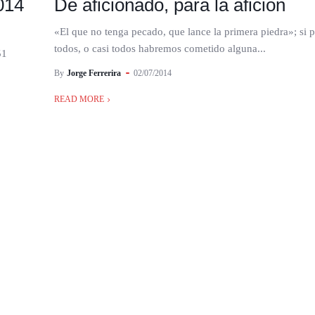
014
De aficionado, para la afición
«El que no tenga pecado, que lance la primera piedra»; si 
todos, o casi todos habremos cometido alguna...
51
By
Jorge Ferrerira
02/07/2014
READ MORE